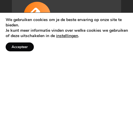
We gebruiken cookies om je de beste ervaring op onze site te
bieden.
Je kunt meer informatie vinden over welke cookies we gebruiken
Auto verkopen?
of deze uitschakelen in de
instellingen
.
Accepteer
Wil je je auto verkopen, maar zit je er
niet echt op te wachten om dat zelf
te doen? Dan kunnen wij je helpen!